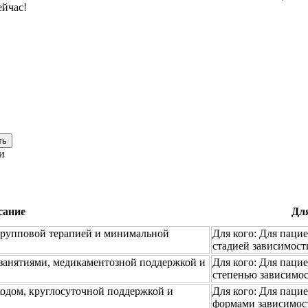
ейчас!
ть
и
сание
Для
групповой терапией и минимальной
Для кого:
Для пацие
стадией зависимост
занятиями, медикаментозной поддержкой и
Для кого:
Для пацие
степенью зависимо
одом, круглосуточной поддержкой и
Для кого:
Для пацие
формами зависимос