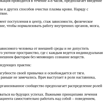
ация проводится в течение 4-8 часов, предполагает введение
 и других способов очистки плазмы крови. Наряду с
твие.
ент поступления в центр, стаж зависимости, физическое
ие, чтобы нормализовать работу внутренних органов, мозга,
зависимого человека от внешней среды и не допустить
о уютное пространство, где с каждым ведется индивидуальная
 внешним факторам без меняющих сознание веществ.
следующих практик:
губности своей привычки и освобождается от тяги.
раньше не замечались. Врач выступает в роли наставника,
Организованное сообщество предполагает распределение ролей
оваться на будущих успехах. Важными принципами лечения
ациента самостоятельно работать над собой – поведением,