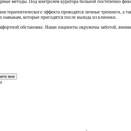
рные методы. Под контролем куратора больной постепенно фикс
ния терапевтического эффекта проводятся личные тренинги, а т
о навыкам, которые пригодятся после выхода из клиники.
мфортной обстановке. Наши пациенты окружены заботой, вниман
ните мне
и