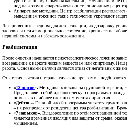
урон организму. Обычная капельница с очищением не спр
под наркозом препарата-антагониста опиоидных рецептор
Аппаратные методики. Центр реабилитации располагает 
выведением токсинов такие технологии укрепляют защи
Лекарственные средства для детоксикации, их дозировку устан
здоровье и психоэмоциональное состояние, хронические заболе
нервной системы и избежать осложнений.
Реабилитация
После очистки начинается психотерапевтическое лечение завис
возвращение к наркотическим веществам или спиртному. Наш р
работа. Основными целями является отказ от негативных жизн
Стратегия лечения и терапевтические программы подбираются 
«
12 шагов
».
Методика основана на групповой терапии, к
Представляет собой идеологическую программу, проходя 
помогая в наиболее сложных моментах принятия.
«Дейтоп».
Главной идеей программы является трудотера
– их распределяют резиденты центра реабилитации. Врач-
«7 навыков».
Выздоровление по этой мотивационной те
является временная изоляция для защиты от срыва, оказа
мышлением.