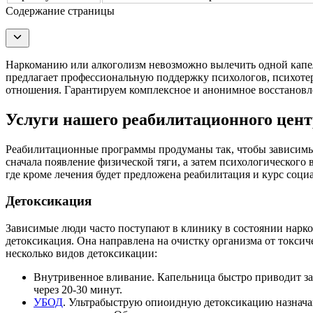
Содержание страницы
Наркоманию или алкоголизм невозможно вылечить одной капел
предлагает профессиональную поддержку психологов, психот
отношения. Гарантируем комплексное и анонимное восстановл
Услуги нашего реабилитационного цен
Реабилитационные программы продуманы так, чтобы зависимые
сначала появление физической тяги, а затем психологического
где кроме лечения будет предложена реабилитация и курс соци
Детоксикация
Зависимые люди часто поступают в клинику в состоянии нарко
детоксикация. Она направлена на очистку организма от токси
несколько видов детоксикации:
Внутривенное вливание. Капельница быстро приводит зав
через 20-30 минут.
УБОД
. Ультрабыструю опиоидную детоксикацию назначаю