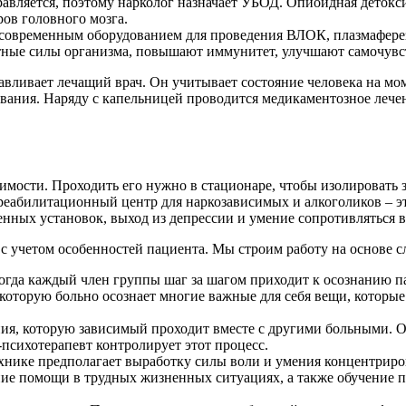
авляется, поэтому нарколог назначает УБОД. Опиоидная детоксик
ов головного мозга.
современным оборудованием для проведения ВЛОК, плазмафереза
тные силы организма, повышают иммунитет, улучшают самочувс
авливает лечащий врач. Он учитывает состояние человека на мом
вания. Наряду с капельницей проводится медикаментозное лечен
имости. Проходить его нужно в стационаре, чтобы изолировать 
еабилитационный центр для наркозависимых и алкоголиков – эт
енных установок, выход из депрессии и умение сопротивляться
с учетом особенностей пациента. Мы строим работу на основе 
огда каждый член группы шаг за шагом приходит к осознанию па
которую больно осознает многие важные для себя вещи, которые 
пия, которую зависимый проходит вместе с другими больными. 
психотерапевт контролирует этот процесс.
хнике предполагает выработку силы воли и умения концентрир
ние помощи в трудных жизненных ситуациях, а также обучение п