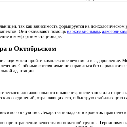
ьницей, так как зависимость формируется на психологическом
ерапевтов. Они оказывают помощь
наркозависимым
,
алкоголикам
ение в комфортном стационаре.
тра в Октябрьском
 люди могли пройти комплексное лечение и выздоровление. Ме
 влечения. С обоими состояниями не справиться без наркологич
альной адаптации.
тического или алкогольного опьянения, после запоя или с приз
ческих соединений, отравляющих его, и быструю стабилизацию 
исимого в чувство. Лекарства попадают в кровоток практически
т при отравлении веществами опиатной группы. Героиновая нар