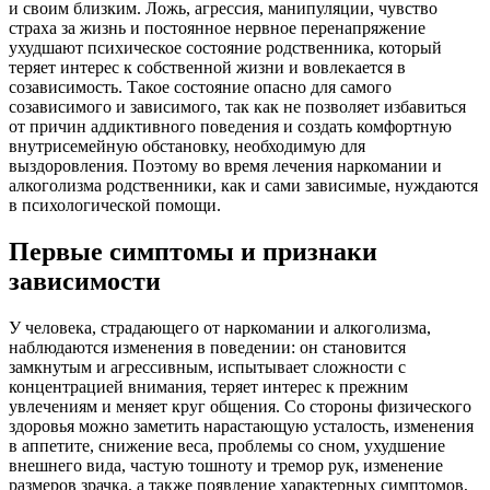
и своим близким. Ложь, агрессия, манипуляции, чувство
страха за жизнь и постоянное нервное перенапряжение
ухудшают психическое состояние родственника, который
теряет интерес к собственной жизни и вовлекается в
созависимость. Такое состояние опасно для самого
созависимого и зависимого, так как не позволяет избавиться
от причин аддиктивного поведения и создать комфортную
внутрисемейную обстановку, необходимую для
выздоровления. Поэтому во время лечения наркомании и
алкоголизма родственники, как и сами зависимые, нуждаются
в психологической помощи.
Первые симптомы и признаки
зависимости
У человека, страдающего от наркомании и алкоголизма,
наблюдаются изменения в поведении: он становится
замкнутым и агрессивным, испытывает сложности с
концентрацией внимания, теряет интерес к прежним
увлечениям и меняет круг общения. Со стороны физического
здоровья можно заметить нарастающую усталость, изменения
в аппетите, снижение веса, проблемы со сном, ухудшение
внешнего вида, частую тошноту и тремор рук, изменение
размеров зрачка, а также появление характерных симптомов,