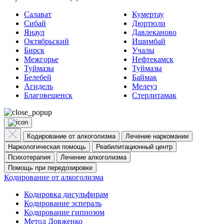
Салават
Кумертау
Сибай
Дюртюли
Янаул
Давлеканово
Октябрьский
Ишимбай
Бирск
Учалы
Межгорье
Нефтекамск
Туймазы
Туймазы
Белебей
Баймак
Агидель
Мелеуз
Благовещенск
Стерлитамак
Кодирование от алкоголизма
Лечение наркомании
Наркологическая помощь
Реабилитационный центр
Психотерапия
Лечение алкоголизма
Помощь при передозировке
Кодирование от алкоголизма
Кодировка дисульфирам
Кодирование эспераль
Кодирование гипнозом
Метод Довженко