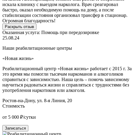
искала клинику с выездом нарколога. Врач среагировал
«
быстро, оказал необходимую помощь на дому, а после
в
стабилизации состояния организовал трансфер в стационар.
б
Огромная благодарность!
Раскрыть отзыв
О
Оказанная услуга:
Помощь при передозировке
0
25.08.24
Наши реабилитационные центры
«Новая жизнь»
«
Реабилитационный центр «Новая жизнь» работает с 2015 г. За
Р
это время мы помогли тысячам наркоманов и алкоголиков
О
справиться с зависимостью. Наша цель – помочь зависимому
н
научиться радоваться жизни и справляться с трудностями без
п
употребления наркотиков или алкоголя.
у
Ростов-на-Дону, ул. 8-я Линия, 20
К
Стоимость
от 5 000 ₽/сутки
о
Записаться