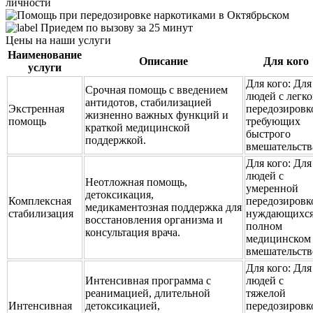
личности
Приедем по вызову за 25 минут
Цены на наши услуги
Наименование
Описание
Для кого
услуги
Для кого:
Для
Срочная помощь с введением
людей с легк
антидотов, стабилизацией
Экстренная
передозировк
жизненно важных функций и
помощь
требующих
краткой медицинской
быстрого
поддержкой.
вмешательств
Для кого:
Для
людей с
Неотложная помощь,
умеренной
детоксикация,
Комплексная
передозировк
медикаментозная поддержка для
стабилизация
нуждающихся
восстановления организма и
полном
консультация врача.
медицинском
вмешательств
Для кого:
Для
Интенсивная программа с
людей с
реанимацией, длительной
тяжелой
Интенсивная
детоксикацией,
передозировк