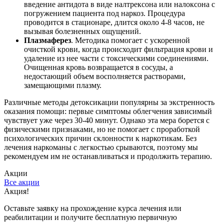
введение антидота в виде налтрексона или налоксона с
погружением пациента под наркоз. Процедура
проводится в стационаре, длится около 4-8 часов, не
вызывая болезненных ощущений.
Плазмаферез
. Методика помогает с ускоренной
очисткой крови, когда происходит фильтрация крови и
удаление из нее части с токсическими соединениями.
Очищенная кровь возвращается в сосуды, а
недостающий объем восполняется растворами,
замещающими плазму.
Различные методы детоксикации популярны за экстренность
оказания помощи: первые симптомы облегчения зависимый
чувствует уже через 30-40 минут. Однако эта мера борется с
физическими признаками, но не помогает с проработкой
психологических причин склонности к наркотикам. Без
лечения наркоманы с легкостью срываются, поэтому мы
рекомендуем им не останавливаться и продолжить терапию.
Акции
Все акции
Акция!
С
Оставьте заявку на прохождение курса лечения или
С
реабилитации и получите бесплатную первичную
к