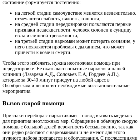
состояние формируется постепенно:
на легкой стадии самочувствие меняется незначительно,
отмечаются слабость, вялость, тошнота,
на средней стадии передозировки появляются первые
признаки неадекватности, человек склонен к суициду
из-за излишней тревожности,
на третьей стадии наркоман может потерять сознание, у
него появляются проблемы с дыханием, что может
привести к коме и смерти.
Чтобы этого избежать, нужна неотложная помощь при
передозировке. Ее оказывают опытные наркологи нашей
клиники (Лазарева А.Д., Соловьев Е.А, Гордеев А.П.),
которые за 30-40 минут приедут на любой адрес в
Октябрьском и выполнят необходимые восстановительные
мероприятия.
Вызов скорой помощи
Признаки перебора с наркотиками – повод вызвать медиков
для принятия неотложных мер. Обращение в обычную скорую
помощь с большой долей вероятность бессмысленно, так как
они редко работают с наркоманами и не имеют для этого
нужного набора препаратов и оборудования. С последствиями