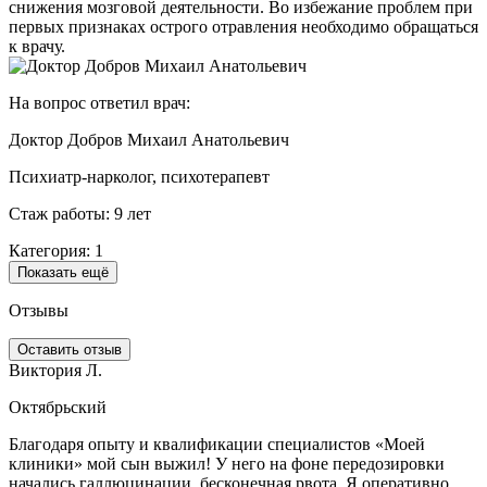
снижения мозговой деятельности. Во избежание проблем при
первых признаках острого отравления необходимо обращаться
к врачу.
На вопрос ответил врач:
Доктор Добров Михаил Анатольевич
Психиатр-нарколог, психотерапевт
Стаж работы: 9 лет
Категория: 1
Показать ещё
Отзывы
Оставить отзыв
Виктория Л.
А
Октябрьский
Благодаря опыту и квалификации специалистов «Моей
М
клиники» мой сын выжил! У него на фоне передозировки
з
начались галлюцинации, бесконечная рвота. Я оперативно
а