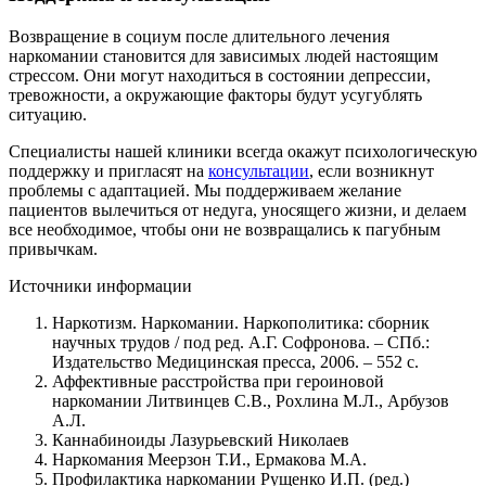
Возвращение в социум после длительного лечения
наркомании становится для зависимых людей настоящим
стрессом. Они могут находиться в состоянии депрессии,
тревожности, а окружающие факторы будут усугублять
ситуацию.
Специалисты нашей клиники всегда окажут психологическую
поддержку и пригласят на
консультации
, если возникнут
проблемы с адаптацией. Мы поддерживаем желание
пациентов вылечиться от недуга, уносящего жизни, и делаем
все необходимое, чтобы они не возвращались к пагубным
привычкам.
Источники информации
Наркотизм. Наркомании. Наркополитика: сборник
научных трудов / под ред. А.Г. Софронова. – СПб.:
Издательство Медицинская пресса, 2006. – 552 с.
Аффективные расстройства при героиновой
наркомании Литвинцев С.В., Рохлина М.Л., Арбузов
А.Л.
Каннабиноиды Лазурьевский Николаев
Наркомания Меерзон Т.И., Ермакова М.А.
Профилактика наркомании Рущенко И.П. (ред.)