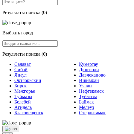
Результаты поиска (0)
Выбрать город
Результаты поиска (0)
Салават
Кумертау
Сибай
Дюртюли
Янаул
Давлеканово
Октябрьский
Ишимбай
Бирск
Учалы
Межгорье
Нефтекамск
Туймазы
Туймазы
Белебей
Баймак
Агидель
Мелеуз
Благовещенск
Стерлитамак