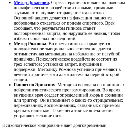
Метод Довженко
. Стресс-терапия основана на шоковом
психофизическом воздействии словами, громкими
звуками, что внушает отвращение к алкоголю.
Основной акцент делается на фиксации пациента
добровольно отказаться от приема спиртного. Врач
сообщает, что результатом гипноза станет
долговременная защита, но нарушать ее нельзя, чтобы
избежать опасных последствий.
Метод Рожнова
. Во время гипноза формируется
положительное эмоциональное состояние, дается
оптимистичная мотивация на избавление от пагубной
привычки. Психологическое воздействие состоит из
трех аспектов: установки запрет, внушения и
поддержки. Методику Рожнова успешно применяют в
лечении хронического алкоголизма на первой-второй
стадии.
Гипноз по Эриксону
. Методика основана на принципах
нейролингвистического программирования. Во время
внушения врач создает определенный якорь в сознании
или триггер. Он напоминает о каких-то отрицательных
переживаниях, воспоминаниях, связанных с приемом
крепких напитков. Такие негативные впечатления
устраняют желание пить.
Психологическое кодирование дает долговременный