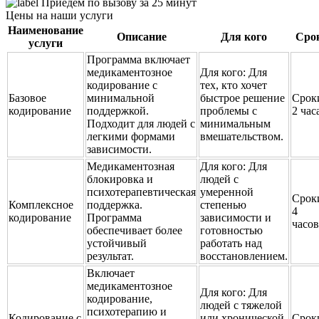
Приедем по вызову за 25 минут
Цены на наши услуги
Наименование
Описание
Для кого
Сро
услуги
Программа включает
медикаментозное
Для кого:
Для
кодирование с
тех, кто хочет
Базовое
минимальной
быстрое решение
Срок
кодирование
поддержкой.
проблемы с
2 час
Подходит для людей с
минимальным
легкими формами
вмешательством.
зависимости.
Медикаментозная
Для кого:
Для
блокировка и
людей с
психотерапевтическая
умеренной
Срок
Комплексное
поддержка.
степенью
4
кодирование
Программа
зависимости и
часов
обеспечивает более
готовностью
устойчивый
работать над
результат.
восстановлением.
Включает
медикаментозное
Для кого:
Для
кодирование,
людей с тяжелой
психотерапию и
Кодирование с
или хронической
Срок