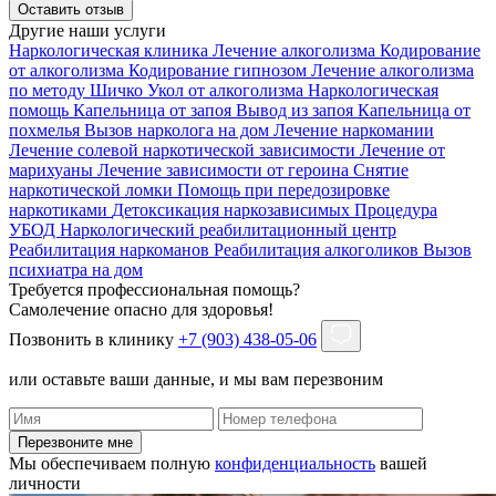
Оставить отзыв
Другие наши услуги
Наркологическая клиника
Лечение алкоголизма
Кодирование
от алкоголизма
Кодирование гипнозом
Лечение алкоголизма
по методу Шичко
Укол от алкоголизма
Наркологическая
помощь
Капельница от запоя
Вывод из запоя
Капельница от
похмелья
Вызов нарколога на дом
Лечение наркомании
Лечение солевой наркотической зависимости
Лечение от
марихуаны
Лечение зависимости от героина
Снятие
наркотической ломки
Помощь при передозировке
наркотиками
Детоксикация наркозависимых
Процедура
УБОД
Наркологический реабилитационный центр
Реабилитация наркоманов
Реабилитация алкоголиков
Вызов
психиатра на дом
Требуется профессиональная помощь?
Самолечение опасно для здоровья!
Позвонить в клинику
+7 (903) 438-05-06
или оставьте ваши данные, и мы вам перезвоним
Перезвоните мне
Мы обеспечиваем полную
конфиденциальность
вашей
личности