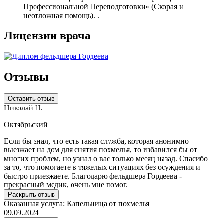
Профессиональной Переподготовки» (Скорая и
неотложная помощь). .
Лицензии врача
Отзывы
Оставить отзыв
Николай Н.
Д
Октябрьский
Если бы знал, что есть такая служба, которая анонимно
С
выезжает на дом для снятия похмелья, то избавился бы от
А
многих проблем, но узнал о вас только месяц назад. Спасибо
п
за то, что помогаете в тяжелых ситуациях без осуждения и
з
быстро приезжаете. Благодарю фельдшера Гордеева -
прекрасный медик, очень мне помог.
О
Раскрыть отзыв
1
Оказанная услуга:
Капельница от похмелья
09.09.2024